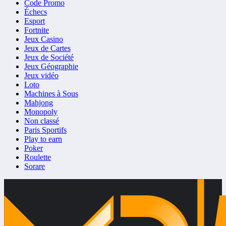
Code Promo
Échecs
Esport
Fortnite
Jeux Casino
Jeux de Cartes
Jeux de Société
Jeux Géographie
Jeux vidéo
Loto
Machines à Sous
Mahjong
Monopoly
Non classé
Paris Sportifs
Play to earn
Poker
Roulette
Sorare