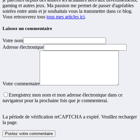
gaming et autres jeux. Ma passion me permet de passer d'agréables
soirées entre amis et je souhaitais vous la transmettre dans ce blog.
Vous retrouverez tous
tous mes articles ici
.
Laissez un commentaire
Votre nom
Adresse électronique
Votre commentaire
Enregistrez mon nom et mon adresse électronique dans ce
navigateur pour la prochaine fois que je commenterai.
La période de vérification reCAPTCHA a expiré. Veuillez recharger
la page.