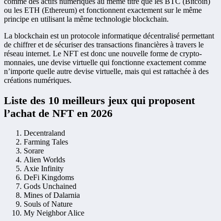
comme des actifs numériques au même titre que les BTC (Bitcoin)
ou les ETH (Ethereum) et fonctionnent exactement sur le même
principe en utilisant la même technologie blockchain.
La blockchain est un protocole informatique décentralisé permettant
de chiffrer et de sécuriser des transactions financières à travers le
réseau internet. Le NFT est donc une nouvelle forme de crypto-
monnaies, une devise virtuelle qui fonctionne exactement comme
n’importe quelle autre devise virtuelle, mais qui est rattachée à des
créations numériques.
Liste des 10 meilleurs jeux qui proposent
l’achat de NFT en 2026
Decentraland
Farming Tales
Sorare
Alien Worlds
Axie Infinity
DeFi Kingdoms
Gods Unchained
Mines of Dalarnia
Souls of Nature
My Neighbor Alice