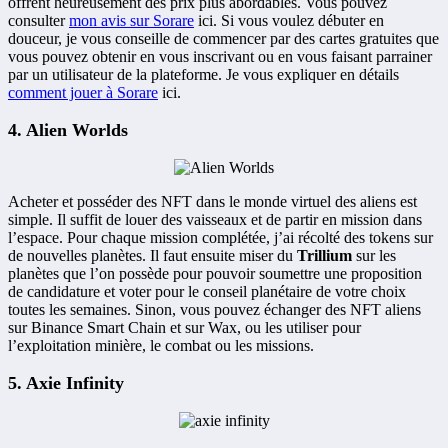
offrent heureusement des prix plus abordables. Vous pouvez
consulter
mon avis sur Sorare
ici. Si vous voulez débuter en
douceur, je vous conseille de commencer par des cartes gratuites que
vous pouvez obtenir en vous inscrivant ou en vous faisant parrainer
par un utilisateur de la plateforme. Je vous expliquer en détails
comment jouer à Sorare
ici.
4.
Alien Worlds
Acheter et posséder des NFT dans le monde virtuel des aliens est
simple. Il suffit de louer des vaisseaux et de partir en mission dans
l’espace. Pour chaque mission complétée, j’ai récolté des tokens sur
de nouvelles planètes. Il faut ensuite miser du
Trillium
sur les
planètes que l’on possède pour pouvoir soumettre une proposition
de candidature et voter pour le conseil planétaire de votre choix
toutes les semaines. Sinon, vous pouvez échanger des NFT aliens
sur Binance Smart Chain et sur Wax, ou les utiliser pour
l’exploitation minière, le combat ou les missions.
5.
Axie Infinity