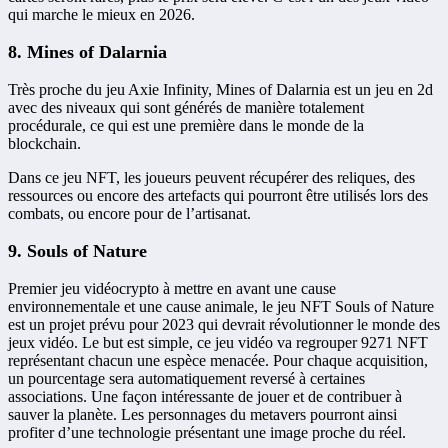
qui marche le mieux en 2026.
8. Mines of Dalarnia
Très proche du jeu Axie Infinity, Mines of Dalarnia est un jeu en 2d
avec des niveaux qui sont générés de manière totalement
procédurale, ce qui est une première dans le monde de la
blockchain.
Dans ce jeu NFT, les joueurs peuvent récupérer des reliques, des
ressources ou encore des artefacts qui pourront être utilisés lors des
combats, ou encore pour de l’artisanat.
9. Souls of Nature
Premier jeu vidéocrypto à mettre en avant une cause
environnementale et une cause animale, le jeu NFT Souls of Nature
est un projet prévu pour 2023 qui devrait révolutionner le monde des
jeux vidéo. Le but est simple, ce jeu vidéo va regrouper 9271 NFT
représentant chacun une espèce menacée. Pour chaque acquisition,
un pourcentage sera automatiquement reversé à certaines
associations. Une façon intéressante de jouer et de contribuer à
sauver la planète. Les personnages du metavers pourront ainsi
profiter d’une technologie présentant une image proche du réel.