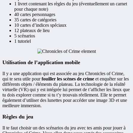
1 livret contenant les règles du jeu (éventuellement un carnet
pour chaque note)
40 cartes personnages
35 cartes de catégories
10 cartes d’indices spéciaux
12 plateaux de lieu
5 scénarios
1 tutoriel
Utilisation de l’application mobile
Il y a une application qui est associée au jeu Chronicles of Crime,
qui te sera utile pour
fouiller les scènes de crime
et enquêter sur les
différents objets / éléments du plateau. La technologie de la réalité
virtuelle (VR) qui y est intégrée lui permet de t’afficher les lieux que
tu dois explorer comme si tu t’y trouvais réellement. Elle te permet
également d’utiliser des lunettes pour accéder une image 3D et une
meilleure immersion.
Règles du jeu
Il te faut choisir un des scénarios du jeu avec tes amis pour jouer à