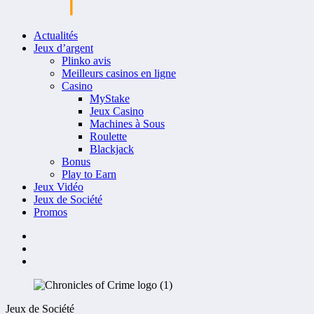
Actualités
Jeux d’argent
Plinko avis
Meilleurs casinos en ligne
Casino
MyStake
Jeux Casino
Machines à Sous
Roulette
Blackjack
Bonus
Play to Earn
Jeux Vidéo
Jeux de Société
Promos
Jeux de Société