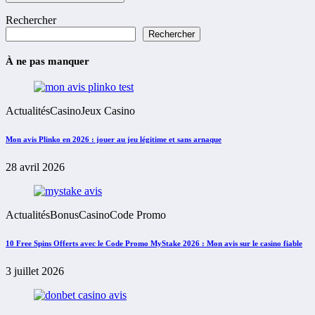
Rechercher
Rechercher
À ne pas manquer
Actualités
Casino
Jeux Casino
Mon avis Plinko en 2026 : jouer au jeu légitime et sans arnaque
28 avril 2026
Actualités
Bonus
Casino
Code Promo
10 Free Spins Offerts avec le Code Promo MyStake 2026 : Mon avis sur le casino fiable
3 juillet 2026