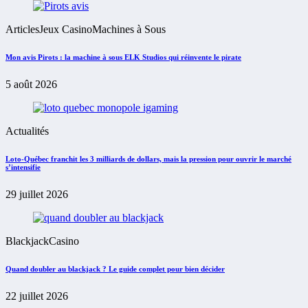
Articles
Jeux Casino
Machines à Sous
Mon avis Pirots : la machine à sous ELK Studios qui réinvente le pirate
5 août 2026
Actualités
Loto-Québec franchit les 3 milliards de dollars, mais la pression pour ouvrir le marché
s’intensifie
29 juillet 2026
Blackjack
Casino
Quand doubler au blackjack ? Le guide complet pour bien décider
22 juillet 2026