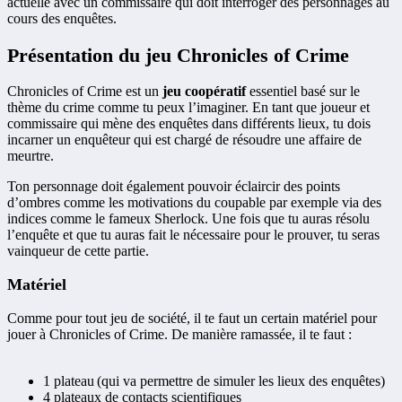
actuelle avec un commissaire qui doit interroger des personnages au
cours des enquêtes.
Présentation du jeu Chronicles of Crime
Chronicles of Crime est un
jeu coopératif
essentiel basé sur le
thème du crime comme tu peux l’imaginer. En tant que joueur et
commissaire qui mène des enquêtes dans différents lieux, tu dois
incarner un enquêteur qui est chargé de résoudre une affaire de
meurtre.
Ton personnage doit également pouvoir éclaircir des points
d’ombres comme les motivations du coupable par exemple via des
indices comme le fameux Sherlock. Une fois que tu auras résolu
l’enquête et que tu auras fait le nécessaire pour le prouver, tu seras
vainqueur de cette partie.
Matériel
Comme pour tout jeu de société, il te faut un certain matériel pour
jouer à Chronicles of Crime. De manière ramassée, il te faut :
1 plateau (qui va permettre de simuler les lieux des enquêtes)
4 plateaux de contacts scientifiques