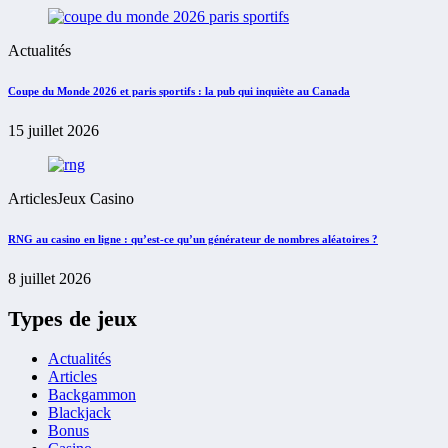
Actualités
Coupe du Monde 2026 et paris sportifs : la pub qui inquiète au Canada
15 juillet 2026
Articles
Jeux Casino
RNG au casino en ligne : qu’est-ce qu’un générateur de nombres aléatoires ?
8 juillet 2026
Types de jeux
Actualités
Articles
Backgammon
Blackjack
Bonus