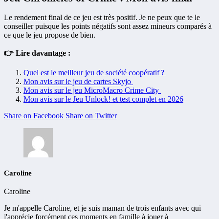
Le rendement final de ce jeu est très positif. Je ne peux que te le
conseiller puisque les points négatifs sont assez mineurs comparés à
ce que le jeu propose de bien.
👉 Lire davantage :
Quel est le meilleur jeu de société coopératif ?
Mon avis sur le jeu de cartes Skyjo
Mon avis sur le jeu MicroMacro Crime City
Mon avis sur le Jeu Unlock! et test complet en 2026
Share on Facebook
Share on Twitter
Caroline
Caroline
Je m'appelle Caroline, et je suis maman de trois enfants avec qui
j'apprécie forcément ces moments en famille à jouer à