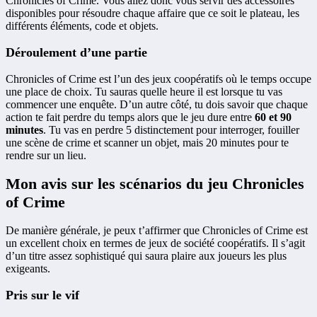
Chronicles of Crime. Vous allez donc vous servir des accessoires
disponibles pour résoudre chaque affaire que ce soit le plateau, les
différents éléments, code et objets.
Déroulement d’une partie
Chronicles of Crime est l’un des jeux coopératifs où le temps occupe
une place de choix. Tu sauras quelle heure il est lorsque tu vas
commencer une enquête. D’un autre côté, tu dois savoir que chaque
action te fait perdre du temps alors que le jeu dure entre
60 et 90
minutes
. Tu vas en perdre 5 distinctement pour interroger, fouiller
une scène de crime et scanner un objet, mais 20 minutes pour te
rendre sur un lieu.
Mon avis sur les scénarios du jeu Chronicles
of Crime
De manière générale, je peux t’affirmer que Chronicles of Crime est
un excellent choix en termes de jeux de société coopératifs. Il s’agit
d’un titre assez sophistiqué qui saura plaire aux joueurs les plus
exigeants.
Pris sur le vif